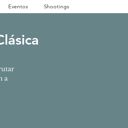
Eventos
Shootings
Clásica
rutar
h a