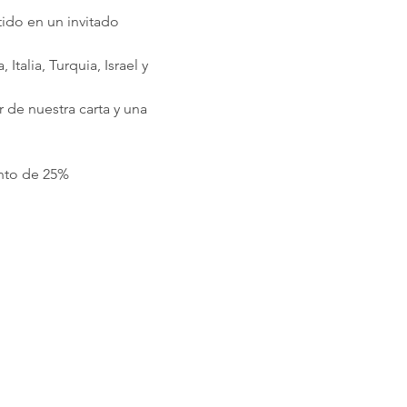
do en un invitado 
talia, Turquia, Israel y 
r de nuestra carta y una 
ento de 25%