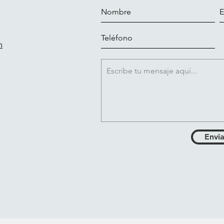
m
Envia