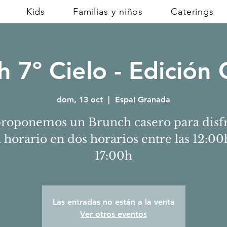
Kids
Familias y niños
Caterings
 7º Cielo - Edición 
dom, 13 oct
  |  
Espai Granada
roponemos un Brunch casero para disf
 horario en dos horarios entre las 12:00
17:00h
Las entradas no están a la venta
Ver otros eventos