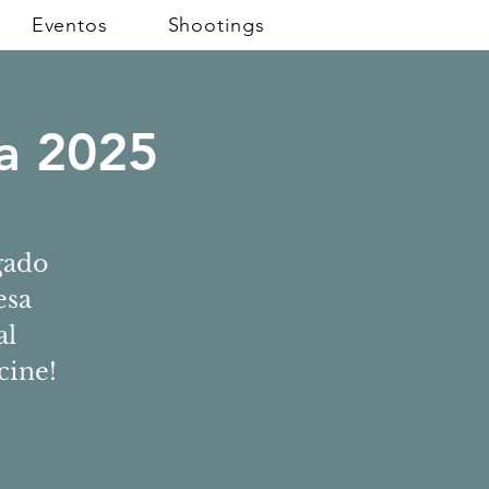
Eventos
Shootings
la 2025
gado
esa
al
cine!