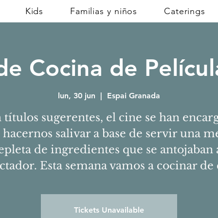
Kids
Familias y niños
Caterings
de Cocina de Pelícu
lun, 30 jun
  |  
Espai Granada
 títulos sugerentes, el cine se han encar
 hacernos salivar a base de servir una m
epleta de ingredientes que se antojaban 
ctador. Esta semana vamos a cocinar de 
Tickets Unavailable