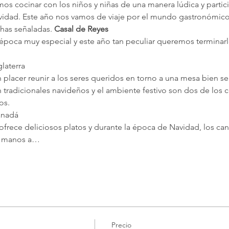
cocinar con los niños y niñas de una manera lúdica y partici
idad. Este año nos vamos de viaje por el mundo gastronómico
chas señaladas.
 Casal de Reyes
época muy especial y este año tan peculiar queremos terminarl
glaterra
 placer reunir a los seres queridos en torno a una mesa bien s
n tradicionales navideños y el ambiente festivo son dos de los 
os.
Canadá
frece deliciosos platos y durante la época de Navidad, los c
n manos a…
Precio