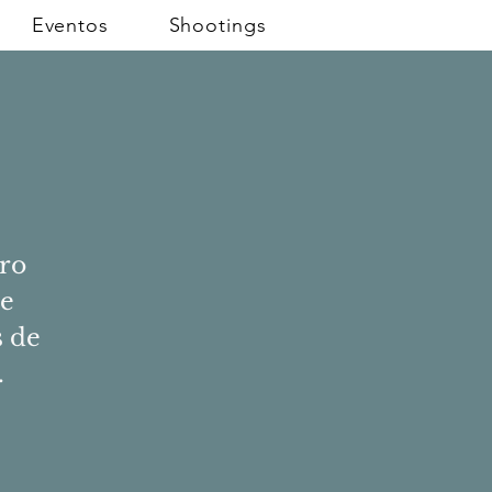
Eventos
Shootings
ro
je
s de
.