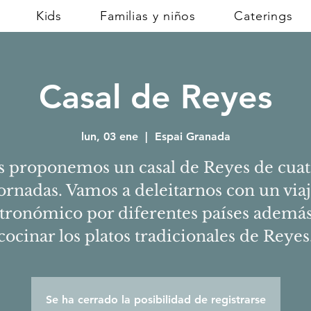
Kids
Familias y niños
Caterings
Casal de Reyes
lun, 03 ene
  |  
Espai Granada
s proponemos un casal de Reyes de cuat
ornadas. Vamos a deleitarnos con un via
tronómico por diferentes países ademá
cocinar los platos tradicionales de Reyes
Se ha cerrado la posibilidad de registrarse