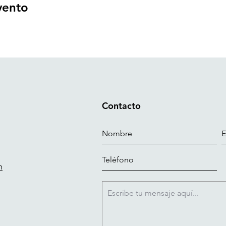
vento
Contacto
m