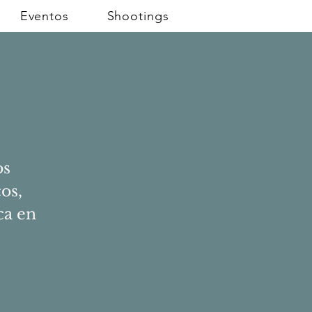
Eventos
Shootings
os
os,
ca en