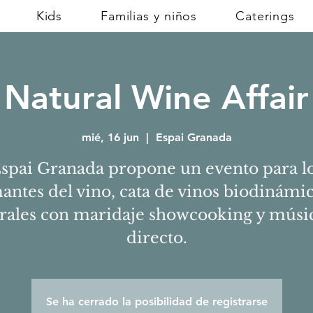
Kids
Familias y niños
Caterings
Natural Wine Affair
mié, 16 jun
  |  
Espai Granada
spai Granada propone un evento para l
antes del vino, cata de vinos biodinámic
rales con maridaje showcooking y músi
directo.
Se ha cerrado la posibilidad de registrarse