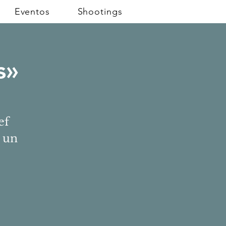
Eventos
Shootings
s»
ef
 un