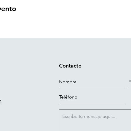
vento
Contacto
m