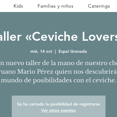
Kids
Familias y niños
Caterings
aller «Ceviche Lover
mié, 14 oct
  |  
Espai Granada
n nuevo taller de la mano de nuestro ch
ruano Mario Pérez quien nos descubrirá
mundo de posibilidades con el ceviche.
Se ha cerrado la posibilidad de registrarse
Ver otros eventos