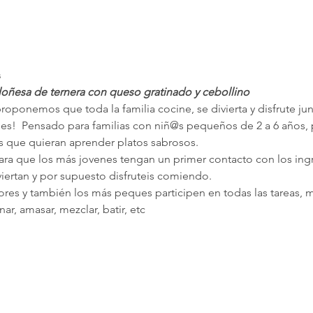
s
oñesa de ternera con queso gratinado y cebollino
 proponemos que toda la familia cocine, se divierta y disfrute jun
es!  Pensado para familias con niñ@s pequeños de 2 a 6 años, 
ñas que quieran aprender platos sabrosos.
a que los más jovenes tengan un primer contacto con los ingre
viertan y por supuesto disfruteis comiendo.
es y también los más peques participen en todas las tareas, man
ar, amasar, mezclar, batir, etc