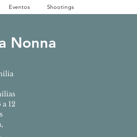
Eventos
Shootings
 la Nonna
ilia
ilias
 a 12
s
,
.