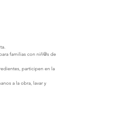
ta.
para familias con niñ@s de 
dientes, participen en la 
os a la obra, lavar y 