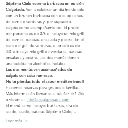
Séptimo Cielo estrena barbacoa en edición 
Calçotada.
 Ven a celebrar un día inolvidable 
con un brunch barbacoa con dos opciones 
de carne o verduras y, por supuesto, 
calçots como acompañamiento. El precio 
por persona es de 37€ e incluye un mix grill 
de carnes, patatas, ensalada y postre. En el 
caso del grill de verduras, el precio es de 
33€ e incluye mix grill de verduras, patatas, 
ensalada y postre. Los dos menús tienen 
una bebida no alcohólica incluida.
Los dos menús van acompañados de 
calçots con salsa romesco. 
No te pierdas todo el sabor mediterráneo!!
Hacemos reservas para grupos o familias. 
Más información llámanos al tel. 637 871 265 
o via email: 
info@espaigranada.com
El menú carne incluye: butifarras, tira de 
asado, asado, patatas Séptimo Cielo,…
Leer más ->