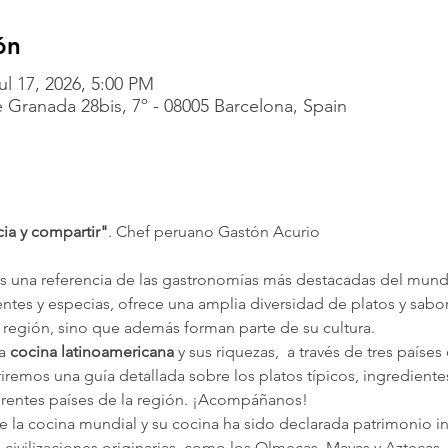
ón
ul 17, 2026, 5:00 PM
 Granada 28bis, 7º - 08005 Barcelona, Spain
cia y compartir"
. Chef peruano Gastón Acurio
s una referencia de las gastronomías más destacadas del mund
entes y especias, ofrece una amplia diversidad de platos y sabo
la región, sino que además forman parte de su cultura.
a 
cocina latinoamericana
 y sus riquezas,  a través de tres países
iremos una guía detallada sobre los platos típicos, ingredientes 
erentes países de la región. ¡Acompáñanos!
de la cocina mundial y su cocina ha sido declarada patrimonio i
 civilizaciones originarias, como los Olmecas, Mayas y Aztecas, 