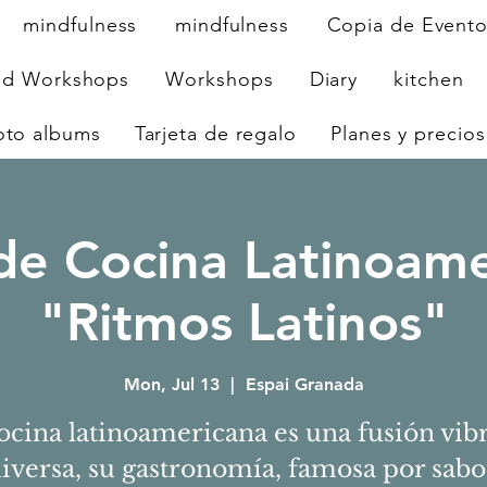
mindfulness
mindfulness
Copia de Event
nd Workshops
Workshops
Diary
kitchen
oto albums
Tarjeta de regalo
Planes y precios
de Cocina Latinoam
"Ritmos Latinos"
Mon, Jul 13
  |  
Espai Granada
ocina latinoamericana es una fusión vib
diversa, su gastronomía, famosa por sabo