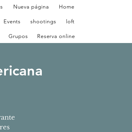
os
Nueva página
Home
Events
shootings
loft
Grupos
Reserva online
ericana
rante
res