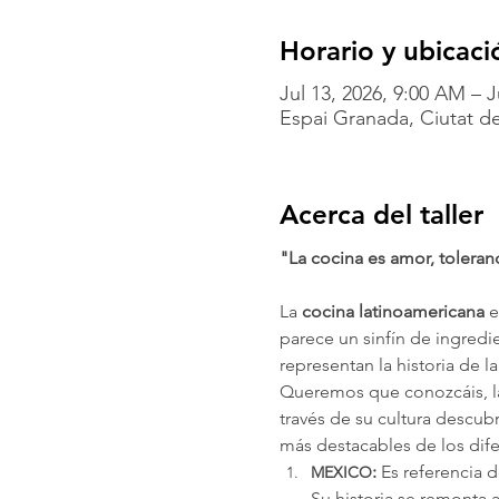
Horario y ubicaci
Jul 13, 2026, 9:00 AM – J
Espai Granada, Ciutat de
Acerca del taller
"La cocina es amor, toleran
La 
cocina latinoamericana 
e
parece un sinfín de ingredi
representan la historia de 
Queremos que conozcáis, l
través de su cultura descubr
más destacables de los dif
: 
Es referencia 
MEXICO
Su historia se remonta a