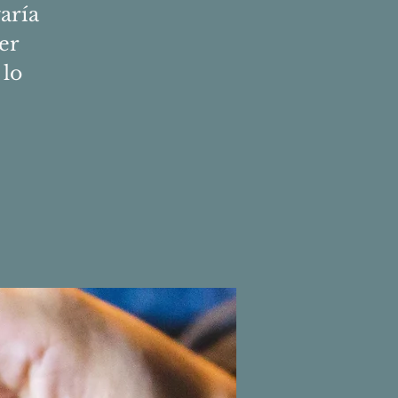
varía
er
 lo