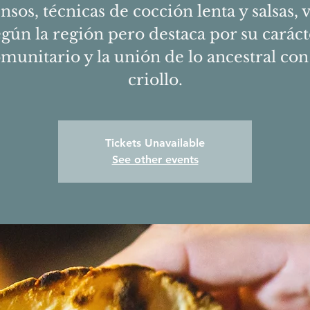
nsos, técnicas de cocción lenta y salsas, 
egún la región pero destaca por su caráct
munitario y la unión de lo ancestral con
criollo.
Tickets Unavailable
See other events