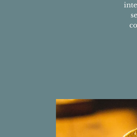
inte
s
co