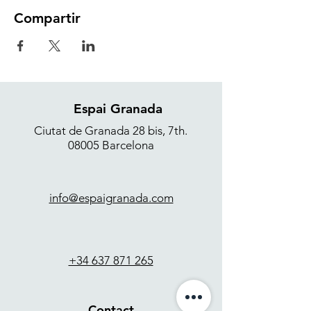
fomentar una alimentación de calidad,
saludable y sostenible. Al concluir el taller se
Compartir
comparten los platos en un ambiente
informal y relajado, acompañados de
bebidas.
Espai Granada
Ciutat de Granada 28 bis, 7th.
08005 Barcelona
info@espaigranada.com
+34 637 871 265
Contact