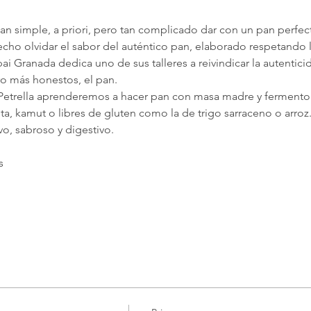
 tan simple, a priori, pero tan complicado dar con un pan perfec
echo olvidar el sabor del auténtico pan, elaborado respetando
ai Granada dedica uno de sus talleres a reivindicar la autentici
ro más honestos, el pan.
 Petrella aprenderemos a hacer pan con masa madre y fermento 
ta, kamut o libres de gluten como la de trigo sarraceno o arro
ivo, sabroso y digestivo.
s